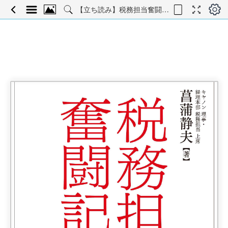
【立ち読み】税務担当奮闘記―企業税務の心得と体制強化